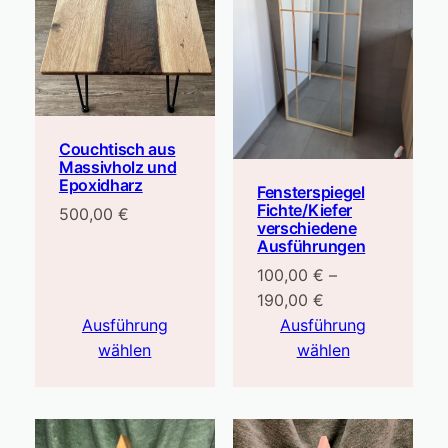
Couchtisch aus
Massivholz und
Epoxidharz
Fensterspiegel
Fichte/Kiefer
500,00
€
verschiedene
Ausführungen
100,00
€
–
Preisspanne:
190,00
€
100,00 €
Ausführung
Ausführung
bis
wählen
wählen
190,00 €