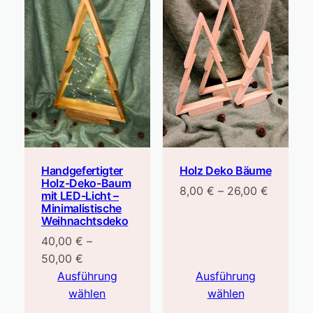
Holz Deko Bäume
Handgefertigter
Holz-Deko-Baum
Preisspa
8,00
€
–
26,00
€
mit LED-Licht –
8,00 €
Minimalistische
Weihnachtsdeko
bis
40,00
€
–
26,00 €
Preisspanne:
50,00
€
40,00 €
Ausführung
Ausführung
bis
wählen
wählen
50,00 €