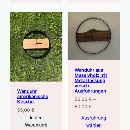
Wanduhr aus
Massivholz mit
Metallfassung
versch.
Ausführungen
Wanduhr
amerikanische
50,00
€
–
Kirsche
Preisspanne:
80,00
€
55,00
€
50,00 €
Ausführung
In den
bis
wählen
Warenkorb
80,00 €