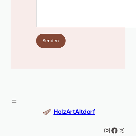
HolzArtAltdorf
Instagram
Facebook
X